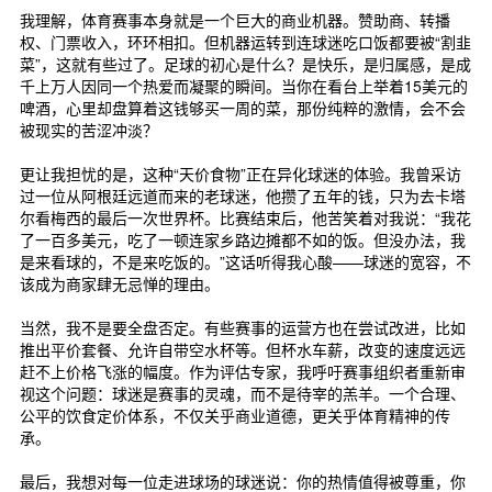
我理解，体育赛事本身就是一个巨大的商业机器。赞助商、转播
权、门票收入，环环相扣。但机器运转到连球迷吃口饭都要被“割韭
菜”，这就有些过了。足球的初心是什么？是快乐，是归属感，是成
千上万人因同一个热爱而凝聚的瞬间。当你在看台上举着15美元的
啤酒，心里却盘算着这钱够买一周的菜，那份纯粹的激情，会不会
被现实的苦涩冲淡？
更让我担忧的是，这种“天价食物”正在异化球迷的体验。我曾采访
过一位从阿根廷远道而来的老球迷，他攒了五年的钱，只为去卡塔
尔看梅西的最后一次世界杯。比赛结束后，他苦笑着对我说：“我花
了一百多美元，吃了一顿连家乡路边摊都不如的饭。但没办法，我
是来看球的，不是来吃饭的。”这话听得我心酸——球迷的宽容，不
该成为商家肆无忌惮的理由。
当然，我不是要全盘否定。有些赛事的运营方也在尝试改进，比如
推出平价套餐、允许自带空水杯等。但杯水车薪，改变的速度远远
赶不上价格飞涨的幅度。作为评估专家，我呼吁赛事组织者重新审
视这个问题：球迷是赛事的灵魂，而不是待宰的羔羊。一个合理、
公平的饮食定价体系，不仅关乎商业道德，更关乎体育精神的传
承。
最后，我想对每一位走进球场的球迷说：你的热情值得被尊重，你