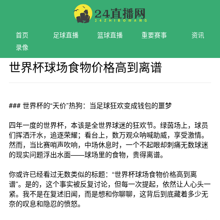
首页
足球直播
篮球直播
重要赛事
资讯
录像
世界杯球场食物价格高到离谱
2026-05-31 10:01
### 世界杯的“天价”热狗：当足球狂欢变成钱包的噩梦
四年一度的世界杯，本该是全世界球迷的狂欢节。绿茵场上，球员
们挥洒汗水，追逐荣耀；看台上，数万观众呐喊助威，享受激情。
然而，当比赛哨声吹响，中场休息时，一个不起眼却刺痛无数球迷
的现实问题浮出水面——球场里的食物，贵得离谱。
你或许已经看过无数类似的标题：“世界杯球场食物价格高到离
谱”。是的，这个事实被反复讨论，但每一次提起，依然让人心头一
紧。我不是在复述旧闻，而是想和你聊聊，这背后到底藏着多少无
奈的叹息和隐忍的愤怒。