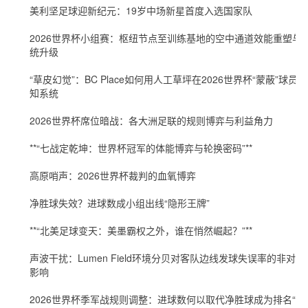
美利坚足球迎新纪元：19岁中场新星首度入选国家队
2026世界杯小组赛：枢纽节点至训练基地的空中通道效能重塑与
统升级
“草皮幻觉”：BC Place如何用人工草坪在2026世界杯“蒙蔽”球员感
知系统
2026世界杯席位暗战：各大洲足联的规则博弈与利益角力
**“七战定乾坤：世界杯冠军的体能博弈与轮换密码”**
高原哨声：2026世界杯裁判的血氧博弈
净胜球失效？进球数成小组出线“隐形王牌”
**“北美足球变天：美墨霸权之外，谁在悄然崛起？”**
声波干扰：Lumen Field环境分贝对客队边线发球失误率的非对称
影响
2026世界杯季军战规则调整：进球数何以取代净胜球成为排名“新