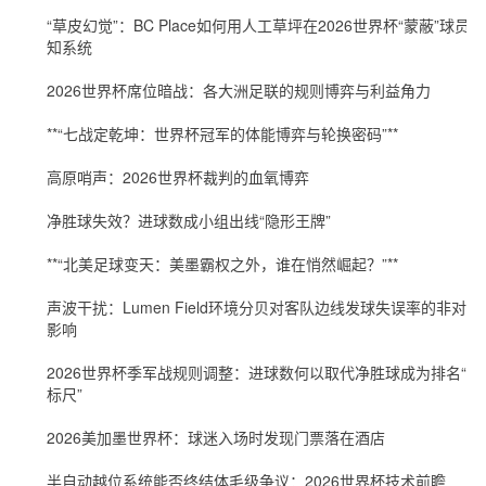
“草皮幻觉”：BC Place如何用人工草坪在2026世界杯“蒙蔽”球员感
知系统
2026世界杯席位暗战：各大洲足联的规则博弈与利益角力
**“七战定乾坤：世界杯冠军的体能博弈与轮换密码”**
高原哨声：2026世界杯裁判的血氧博弈
净胜球失效？进球数成小组出线“隐形王牌”
**“北美足球变天：美墨霸权之外，谁在悄然崛起？”**
声波干扰：Lumen Field环境分贝对客队边线发球失误率的非对称
影响
2026世界杯季军战规则调整：进球数何以取代净胜球成为排名“新
标尺”
2026美加墨世界杯：球迷入场时发现门票落在酒店
半自动越位系统能否终结体毛级争议：2026世界杯技术前瞻