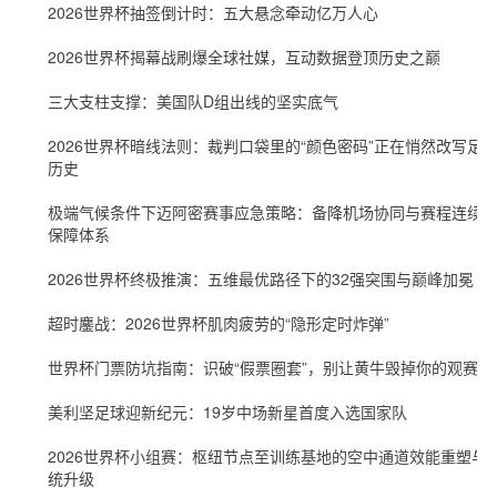
2026世界杯抽签倒计时：五大悬念牵动亿万人心
2026世界杯揭幕战刷爆全球社媒，互动数据登顶历史之巅
三大支柱支撑：美国队D组出线的坚实底气
2026世界杯暗线法则：裁判口袋里的“颜色密码”正在悄然改写足
历史
极端气候条件下迈阿密赛事应急策略：备降机场协同与赛程连续
保障体系
2026世界杯终极推演：五维最优路径下的32强突围与巅峰加冕
超时鏖战：2026世界杯肌肉疲劳的“隐形定时炸弹”
世界杯门票防坑指南：识破“假票圈套”，别让黄牛毁掉你的观赛梦
美利坚足球迎新纪元：19岁中场新星首度入选国家队
2026世界杯小组赛：枢纽节点至训练基地的空中通道效能重塑与
统升级