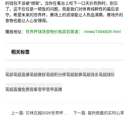
的钱包不该被“绑架”。当你在看台上咬下一口天价热狗时，别忘
了，这不仅仅是一顿饭的问题，而是我们对体育纯粹性的最后坚
守。希望未来的世界杯，赛场上的进球能让人热血沸腾，赛场外的
食物也能让人心安理得。
播放地址：
世界杯球场食物价格高到离谱
：
/news/7494829.html
相关标签
英超
英超直播
英超赛程
英超积分榜
英超联赛
英超排名
英超球队
英超直播免费观看
意甲
意甲直播
上一篇:
贝林厄姆2026世界杯：英格兰新核能否带队夺冠？
下一篇:
裁判佩戴的实时心率监测与执法强度关联：2026年世界杯前瞻