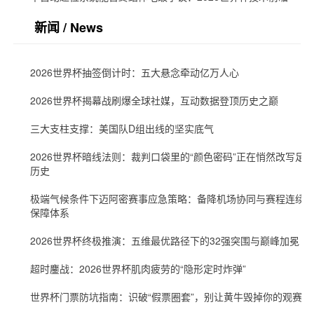
新闻 / News
2026世界杯抽签倒计时：五大悬念牵动亿万人心
2026世界杯揭幕战刷爆全球社媒，互动数据登顶历史之巅
三大支柱支撑：美国队D组出线的坚实底气
2026世界杯暗线法则：裁判口袋里的“颜色密码”正在悄然改写足
历史
极端气候条件下迈阿密赛事应急策略：备降机场协同与赛程连续
保障体系
2026世界杯终极推演：五维最优路径下的32强突围与巅峰加冕
超时鏖战：2026世界杯肌肉疲劳的“隐形定时炸弹”
世界杯门票防坑指南：识破“假票圈套”，别让黄牛毁掉你的观赛梦