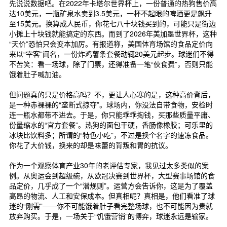
先说说数据吧。在2022年卡塔尔世界杯上，一份普通的热狗售价高
达10美元，一瓶矿泉水卖到3.5美元，一杯不起眼的啤酒更是飙升
至15美元。换算成人民币，你花七八十块钱买到的，可能只是街边
小摊上十块钱就能搞定的东西。而到了2026年美加墨世界杯，这种
“天价”恐怕只会变本加厉。有报道称，美国体育场馆的食品定价向
来以“宰客”闻名，一份炸鸡薯条套餐动辄20美元起步。球迷们不得
不苦笑：看一场球，除了门票，还得准备一笔“伙食费”，否则只能
饿着肚子喊加油。
但问题真的只是价格高吗？不，更让人心寒的是，这种高价背后，
是一种赤裸裸的“垄断式掠夺”。球场内，你没法自带食物，安检时
连一瓶水都带不进去。于是，你只能乖乖掏钱，买那些质量平庸、
份量缩水的“官方套餐”。热狗的面包干硬，香肠像橡胶；可乐里的
冰块比饮料多；所谓的“特色小吃”，不过是换个名字的速冻食品。
你花了大价钱，换来的却是味蕾的背叛和胃的抗议。
作为一个观察体育产业30年的老评估专家，我见过太多类似的案
例。从奥运会到超级碗，从欧冠决赛到世界杯，大型赛事场馆的食
品定价，几乎成了一个“潜规则”。运营方会告诉你，这是为了覆盖
高昂的物流、人工和安保成本。但真相呢？真相是，他们看准了球
迷的“刚需”——你不可能饿着肚子看完整场球，也不可能因为贵就
放弃购买。于是，一场关于“饥饿营销”的博弈，球迷永远是输家。