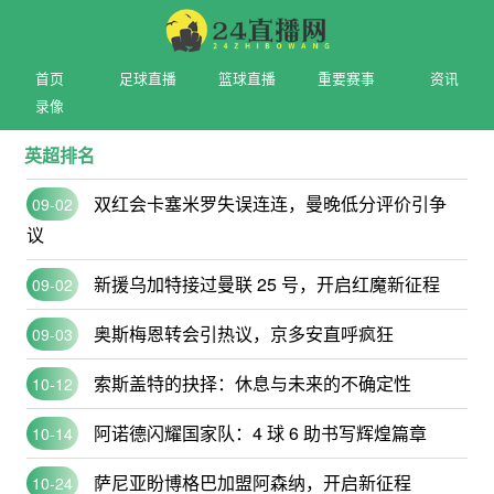
首页
足球直播
篮球直播
重要赛事
资讯
录像
英超排名
双红会卡塞米罗失误连连，曼晚低分评价引争
09-02
议
新援乌加特接过曼联 25 号，开启红魔新征程
09-02
奥斯梅恩转会引热议，京多安直呼疯狂
09-03
索斯盖特的抉择：休息与未来的不确定性
10-12
阿诺德闪耀国家队：4 球 6 助书写辉煌篇章
10-14
萨尼亚盼博格巴加盟阿森纳，开启新征程
10-24