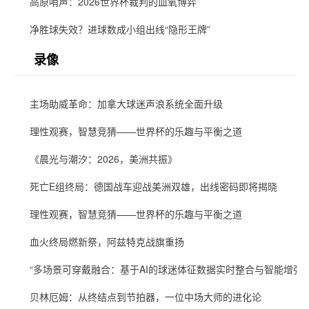
高原哨声：2026世界杯裁判的血氧博弈
净胜球失效？进球数成小组出线“隐形王牌”
录像
主场助威革命：加拿大球迷声浪系统全面升级
理性观赛，智慧竞猜——世界杯的乐趣与平衡之道
《晨光与潮汐：2026，美洲共振》
死亡E组终局：德国战车迎战美洲双雄，出线密码即将揭晓
理性观赛，智慧竞猜——世界杯的乐趣与平衡之道
血火终局燃新祭，阿兹特克战旗重扬
“多场景可穿戴融合：基于AI的球迷体征数据实时整合与智能增强”
贝林厄姆：从终结点到节拍器，一位中场大师的进化论