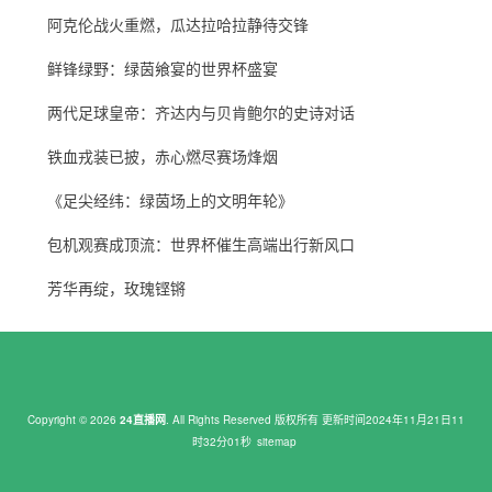
阿克伦战火重燃，瓜达拉哈拉静待交锋
鲜锋绿野：绿茵飨宴的世界杯盛宴
两代足球皇帝：齐达内与贝肯鲍尔的史诗对话
铁血戎装已披，赤心燃尽赛场烽烟
《足尖经纬：绿茵场上的文明年轮》
包机观赛成顶流：世界杯催生高端出行新风口
芳华再绽，玫瑰铿锵
Copyright © 2026
24直播网
. All Rights Reserved 版权所有 更新时间2024年11月21日11
时32分01秒
sitemap