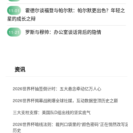
霍德尔谈福登与帕尔默：帕尔默更出色？年轻之
11-01
星的成长之辩
罗斯与穆帅：办公室谈话背后的隐情
11-21
资讯
2026世界杯抽签倒计时：五大悬念牵动亿万人心
2026世界杯揭幕战刷爆全球社媒，互动数据登顶历史之巅
三大支柱支撑：美国队D组出线的坚实底气
2026世界杯暗线法则：裁判口袋里的“颜色密码”正在悄然改写足
历史