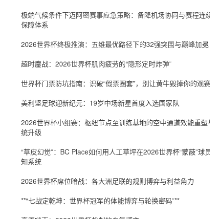
极端气候条件下迈阿密赛事应急策略：备降机场协同与赛程连续
保障体系
2026世界杯终极推演：五维最优路径下的32强突围与巅峰加冕
超时鏖战：2026世界杯肌肉疲劳的“隐形定时炸弹”
世界杯门票防坑指南：识破“假票圈套”，别让黄牛毁掉你的观赛梦
美利坚足球迎新纪元：19岁中场新星首度入选国家队
2026世界杯小组赛：枢纽节点至训练基地的空中通道效能重塑与
统升级
“草皮幻觉”：BC Place如何用人工草坪在2026世界杯“蒙蔽”球员感
知系统
2026世界杯席位暗战：各大洲足联的规则博弈与利益角力
**“七战定乾坤：世界杯冠军的体能博弈与轮换密码”**