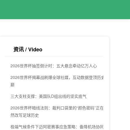
资讯 / Video
2026世界杯抽签倒计时：五大悬念牵动亿万人心
2026世界杯揭幕战刷爆全球社媒，互动数据登顶历史之
巅
三大支柱支撑：美国队D组出线的坚实底气
2026世界杯暗线法则：裁判口袋里的“颜色密码”正在悄
然改写足球历史
极端气候条件下迈阿密赛事应急策略：备降机场协同与