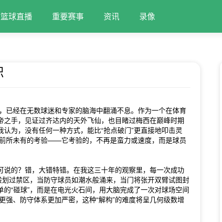
篮球直播
重要赛事
资讯
录像
识
演，已经在无数球迷和专家的脑海中翻涌不息。作为一个在体育
帝之手，见证过齐达内的天外飞仙，也目睹过梅西在巅峰时期
认为，没有任何一种方式，能比“抢点破门”更直接地叩击灵
场前所未有的考验——它考验的，不再是蛮力或速度，而是球员
可说的？错，大错特错。在我这三十年的观察里，每一次成功
般划过禁区，当防守球员如潮水般涌来，当门将张开双臂试图封
的“碰球”，而是在电光火石间，用大脑完成了一次对球场空间
抗更强、防守体系更加严密，这种“解构”的难度将呈几何级数增