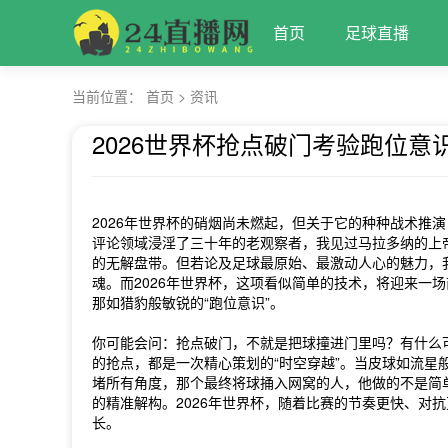
首页
足球直播
当前位置：
首页
>
资讯
2026世界杯抢点破门考验跑位意
2026-05-24 04:07
2026年世界杯的硝烟尚未燃起，但关于它的种种战术推
评论领域浸淫了三十年的老观察者，我见过马拉多纳的上
的无解盘带。但若论及足球最原始、最激动人心的魅力，我
魂。而2026年世界杯，这项看似简单的技术，将迎来一
那如猎豹般敏锐的“跑位意识”。
你可能会问：抢点破门，不就是把球撞进门里吗？有什么
的抢点，都是一次精心策划的“时空穿越”。当皮球如流星
堵所有角度，那个最终将球捅入网窝的人，他做的不是简单
的精准解构。2026年世界杯，随着比赛的节奏更快、对
长。