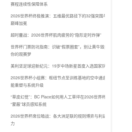
赛程连续性保障体系
2026世界杯终极推演：五维最优路径下的32强突围与
巅峰加冕
超时鏖战：2026世界杯肌肉疲劳的“隐形定时炸弹”
世界杯门票防坑指南：识破“假票圈套”，别让黄牛毁掉
你的观赛梦
美利坚足球迎新纪元：19岁中场新星首度入选国家队
2026世界杯小组赛：枢纽节点至训练基地的空中通道效
能重塑与系统升级
“草皮幻觉”：BC Place如何用人工草坪在2026世界杯
“蒙蔽”球员感知系统
2026世界杯席位暗战：各大洲足联的规则博弈与利益角
力