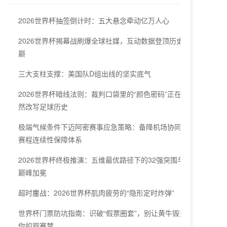
2026世界杯抽签倒计时：五大悬念牵动亿万人心
2026世界杯揭幕战刷爆全球社媒，互动数据登顶历史之
巅
三大支柱支撑：美国队D组出线的坚实底气
2026世界杯暗线法则：裁判口袋里的“颜色密码”正在悄
然改写足球历史
极端气候条件下迈阿密赛事应急策略：备降机场协同与
赛程连续性保障体系
2026世界杯终极推演：五维最优路径下的32强突围与
巅峰加冕
超时鏖战：2026世界杯肌肉疲劳的“隐形定时炸弹”
世界杯门票防坑指南：识破“假票圈套”，别让黄牛毁掉
你的观赛梦