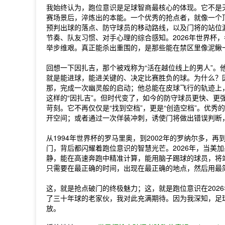
我始终认为，跑位意识是足球智商最核心的体现。它不是
赛场景后，淬炼出的本能。一个优秀的抢点者，就像一个
预判出球的落点、防守球员的移动路线，以及门将的站位漏
节奏、队友习惯、对手心理的综合感知。2026年世界杯
举步维艰。真正能杀出重围的，是那些能在禁区里像泥鳅一
回想一下因扎吉，那个被戏称为“活在越位线上的男人”。
就是能进球，能进关键的、决定比赛胜负的球。为什么？
那，完成一次幽灵般的启动；他总能在皮球飞行的轨迹上，
这样的“因扎吉”。但时代变了，如今的防守球员更快、更
苛刻。它不再仅仅是“找到空档”，更是“创造空档”。优
开空间；或者通过一次佯装冲刺，诱使门将做出错误判断
从1994年世界杯的罗马里奥，到2002年的罗纳尔多，再
门，背后都闪耀着跑位意识的智慧光芒。2026年，当美
静，能在高速奔跑中精准计算，能用脑子踢球的球员，将
只需要在最正确的时间，出现在最正确的地点，然后用最
这，就是抢点破门的终极魅力；这，就是跑位意识在202
了三十年球的老家伙，我对此充满期待。因为我深知，足
放。