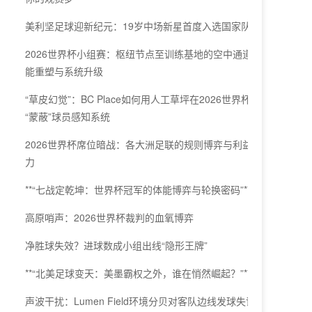
美利坚足球迎新纪元：19岁中场新星首度入选国家队
2026世界杯小组赛：枢纽节点至训练基地的空中通道效
能重塑与系统升级
“草皮幻觉”：BC Place如何用人工草坪在2026世界杯
“蒙蔽”球员感知系统
2026世界杯席位暗战：各大洲足联的规则博弈与利益角
力
**“七战定乾坤：世界杯冠军的体能博弈与轮换密码”**
高原哨声：2026世界杯裁判的血氧博弈
净胜球失效？进球数成小组出线“隐形王牌”
**“北美足球变天：美墨霸权之外，谁在悄然崛起？”**
声波干扰：Lumen Field环境分贝对客队边线发球失误