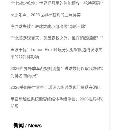
**“七战定乾坤：世界杯冠军的体能博弈与轮换密码”**
高原哨声：2026世界杯裁判的血氧博弈
净胜球失效？进球数成小组出线“隐形王牌”
**“北美足球变天：美墨霸权之外，谁在悄然崛起？”**
声波干扰：Lumen Field环境分贝对客队边线发球失误
率的非对称影响
2026世界杯季军战规则调整：进球数何以取代净胜球成
为排名“新标尺”
2026美加墨世界杯：球迷入场时发现门票落在酒店
半自动越位系统能否终结体毛级争议：2026世界杯技术
前瞻
新闻 / News