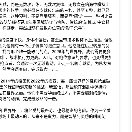
天赋，而是无数次训练、无数次复盘、无数次在脑海中模拟比
顶尖的棋手，他必须在皮球传出前的三秒，甚至五秒，就已经
洞。这种预判，不是靠眼睛看，而是靠“感觉”——一种对比赛
，各队防线将更加注重区域防守与协防，传统的“站桩式”中锋将
样游走，突然出现在最致命位置的“影子杀手”。
他的速度不快，身体不强壮，甚至盘带技术也称不上顶级。但他
因为他拥有一种近乎偏执的跑位意识。他总能在后卫转身的刹
找到那个唯一能破门的点。2026年的世界杯，我们需要更多
强壮，战术执行力更高。因此，对跑位意识的要求，也变得更加
秀的抢点者，会通过一次无球跑动，带走一名防守球员，为队友拉
，然后突然变向，完成致命一击。
到2014年的格策和2022年的梅西，每一届世界杯的经典抢点破
加墨的绿茵场迎来新的挑战，我坚信，那些能在混乱中保持冷
站在世界之巅。他们不需要华丽的过人，不需要爆射的激情，
简洁的动作，完成最致命的一击。
6年世界杯上，将经受的最严苛、也最精彩的考验。作为一个看
球场上最动人的，从来不是蛮力，而是智慧与灵感的瞬间绽