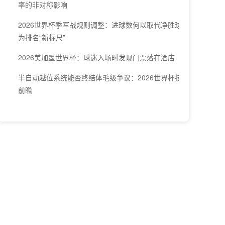
率的非对称影响
2026世界杯季军战规则调整：进球数何以取代净胜球成
为排名“新标尺”
2026美加墨世界杯：球迷入场时发现门票落在酒店
半自动越位系统能否终结体毛级争议：2026世界杯技术
前瞻