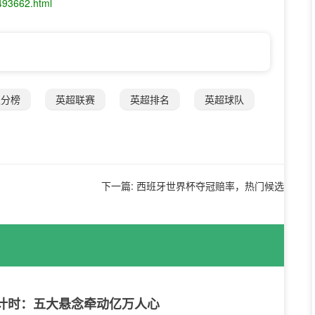
493662.html
积分榜
英超联赛
英超排名
英超球队
下一篇:
西班牙世界杯夺冠赔率，热门候选
倒计时：五大悬念牵动亿万人心