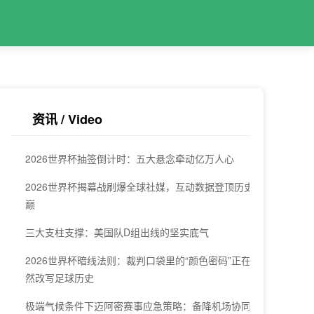
资讯 / Video
2026世界杯抽签倒计时：五大悬念牵动亿万人心
2026世界杯揭幕战刷爆全球社媒，互动数据登顶历史之
巅
三大支柱支撑：美国队D组出线的坚实底气
2026世界杯暗线法则：裁判口袋里的“颜色密码”正在悄
然改写足球历史
极端气候条件下迈阿密赛事应急策略：备降机场协同与