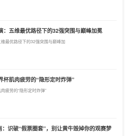
推演：五维最优路径下的32强突围与巅峰加冕
五维最优路径下的32强突围与巅峰加
世界杯肌肉疲劳的“隐形定时炸弹”
肌肉疲劳的“隐形定时炸弹”
南：识破“假票圈套”，别让黄牛毁掉你的观赛梦