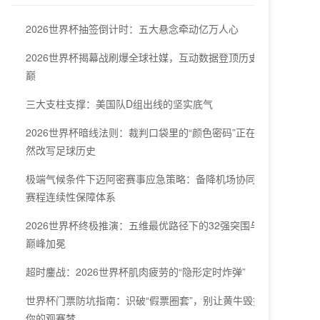
2026世界杯抽签倒计时：五大悬念牵动亿万人心
2026世界杯揭幕战刷爆全球社媒，互动数据登顶历史之
巅
三大支柱支撑：美国队D组出线的坚实底气
2026世界杯暗线法则：裁判口袋里的“颜色密码”正在悄
然改写足球历史
极端气候条件下迈阿密赛事应急策略：备降机场协同与
赛程连续性保障体系
2026世界杯终极推演：五维最优路径下的32强突围与
巅峰加冕
超时鏖战：2026世界杯肌肉疲劳的“隐形定时炸弹”
世界杯门票防坑指南：识破“假票圈套”，别让黄牛毁掉
你的观赛梦