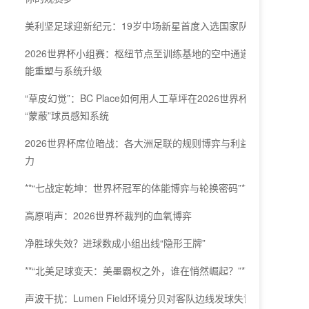
美利坚足球迎新纪元：19岁中场新星首度入选国家队
2026世界杯小组赛：枢纽节点至训练基地的空中通道效
能重塑与系统升级
“草皮幻觉”：BC Place如何用人工草坪在2026世界杯
“蒙蔽”球员感知系统
2026世界杯席位暗战：各大洲足联的规则博弈与利益角
力
**“七战定乾坤：世界杯冠军的体能博弈与轮换密码”**
高原哨声：2026世界杯裁判的血氧博弈
净胜球失效？进球数成小组出线“隐形王牌”
**“北美足球变天：美墨霸权之外，谁在悄然崛起？”**
声波干扰：Lumen Field环境分贝对客队边线发球失误