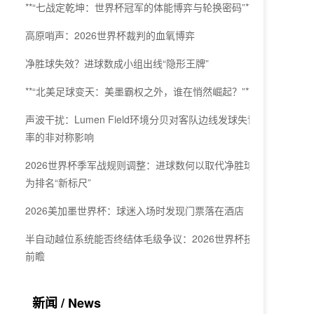
**“七战定乾坤：世界杯冠军的体能博弈与轮换密码”**
高原哨声：2026世界杯裁判的血氧博弈
净胜球失效？进球数成小组出线“隐形王牌”
**“北美足球变天：美墨霸权之外，谁在悄然崛起？”**
声波干扰：Lumen Field环境分贝对客队边线发球失误
率的非对称影响
2026世界杯季军战规则调整：进球数何以取代净胜球成
为排名“新标尺”
2026美加墨世界杯：球迷入场时发现门票落在酒店
半自动越位系统能否终结体毛级争议：2026世界杯技术
前瞻
新闻 / News