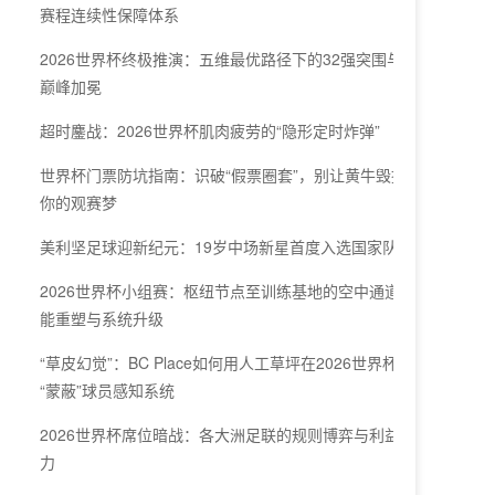
赛程连续性保障体系
2026世界杯终极推演：五维最优路径下的32强突围与
巅峰加冕
超时鏖战：2026世界杯肌肉疲劳的“隐形定时炸弹”
世界杯门票防坑指南：识破“假票圈套”，别让黄牛毁掉
你的观赛梦
美利坚足球迎新纪元：19岁中场新星首度入选国家队
2026世界杯小组赛：枢纽节点至训练基地的空中通道效
能重塑与系统升级
“草皮幻觉”：BC Place如何用人工草坪在2026世界杯
“蒙蔽”球员感知系统
2026世界杯席位暗战：各大洲足联的规则博弈与利益角
力