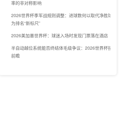
率的非对称影响
2026世界杯季军战规则调整：进球数何以取代净胜球成
为排名“新标尺”
2026美加墨世界杯：球迷入场时发现门票落在酒店
半自动越位系统能否终结体毛级争议：2026世界杯技术
前瞻