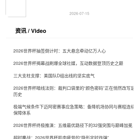
2026-07-15
资讯 / Video
2026世界杯抽签倒计时：五大悬念牵动亿万人心
2026世界杯揭幕战刷爆全球社媒，互动数据登顶历史之巅
三大支柱支撑：美国队D组出线的坚实底气
2026世界杯暗线法则：裁判口袋里的“颜色密码”正在悄然改写足
历史
极端气候条件下迈阿密赛事应急策略：备降机场协同与赛程连续
保障体系
2026世界杯终极推演：五维最优路径下的32强突围与巅峰加冕
超时鏖战：2026世界杯肌肉疲劳的“隐形定时炸弹”