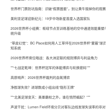
世界杯门票防坑指南：识破“假票圈套”，别让黄牛毁掉你的观赛梦
美利坚足球迎新纪元：19岁中场新星首度入选国家队
2026世界杯小组赛：枢纽节点至训练基地的空中通道效能重塑与
统升级
“草皮幻觉”：BC Place如何用人工草坪在2026世界杯“蒙蔽”球员感
知系统
2026世界杯席位暗战：各大洲足联的规则博弈与利益角力
**“七战定乾坤：世界杯冠军的体能博弈与轮换密码”**
高原哨声：2026世界杯裁判的血氧博弈
净胜球失效？进球数成小组出线“隐形王牌”
**“北美足球变天：美墨霸权之外，谁在悄然崛起？”**
声波干扰：Lumen Field环境分贝对客队边线发球失误率的非对称