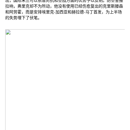
出，国际米兰可以依靠对抗和空战方面的优势予以反制。防空警报
拉响，弗里克却不为所动，他没有使用已经伤愈复出的克里斯滕森
和阿劳霍，而是安排埃里克-加西亚和赫拉德-马丁首发，为上半场
的失势埋下了伏笔。