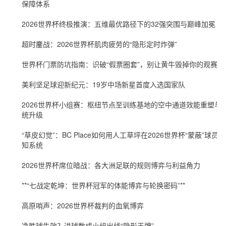
保障体系
2026世界杯终极推演：五维最优路径下的32强突围与巅峰加冕
超时鏖战：2026世界杯肌肉疲劳的“隐形定时炸弹”
世界杯门票防坑指南：识破“假票圈套”，别让黄牛毁掉你的观赛梦
美利坚足球迎新纪元：19岁中场新星首度入选国家队
2026世界杯小组赛：枢纽节点至训练基地的空中通道效能重塑与
统升级
“草皮幻觉”：BC Place如何用人工草坪在2026世界杯“蒙蔽”球员感
知系统
2026世界杯席位暗战：各大洲足联的规则博弈与利益角力
**“七战定乾坤：世界杯冠军的体能博弈与轮换密码”**
高原哨声：2026世界杯裁判的血氧博弈
净胜球失效？进球数成小组出线“隐形王牌”