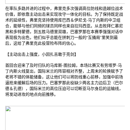
在率队多路并进的过程中，弗里克多次强调高位防线和造越位战术
价值，即依靠主动出击来实现攻守一体化的目标。为了保持既定战
术的延续性，弗里克坚持使用库巴西＆伊尼戈-马丁内斯的中卫组
合，能够与他们同频的球员同样也来自拉玛西亚。从击败拜仁慕尼
黑和多特蒙德，到五胜马德里双雄，巴塞罗那在本赛季强强对话中
表现极为出色，他们似乎总能在拼刺刀一般的“互捅局”里笑到最
后，这给了弗里克此役冒险布阵的信心。
【主动出击上强度，小因扎吉敢于亮剑】
首回合迎来了及时归队的马库斯-图拉姆，本场比赛又有劳塔罗-马
丁内斯火线复出，国际米兰的阵容相对齐整，上周末的轮换赋予了
老将不错的体能储备，这让他们可以将防线重心前移，加强中前场
逼抢来缓解后场的压力。巴塞罗那此役缺少两名主力边后卫（巴尔
德＆孔德），国际米兰的高位压迫可以切断亚马尔身后的运输线，
将发动进攻的地点向前推移。