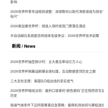
影响
2026世界杯季军战规则调整：进球数何以取代净胜球成为排名“新
标尺”
2026美加墨世界杯：球迷入场时发现门票落在酒店
半自动越位系统能否终结体毛级争议：2026世界杯技术前瞻
新闻 / News
2026世界杯抽签倒计时：五大悬念牵动亿万人心
2026世界杯揭幕战刷爆全球社媒，互动数据登顶历史之巅
三大支柱支撑：美国队D组出线的坚实底气
2026世界杯暗线法则：裁判口袋里的“颜色密码”正在悄然改写足
历史
极端气候条件下迈阿密赛事应急策略：备降机场协同与赛程连续