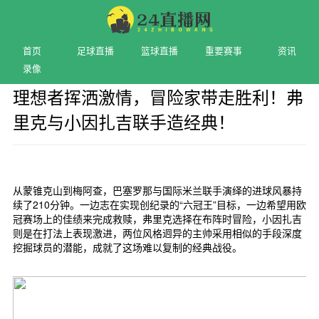
首页
足球直播
篮球直播
重要赛事
资讯
录像
理想者挥洒激情，冒险家带走胜利！弗
里克与小因扎吉联手造经典！
2025-05-08 06:02
从蒙锥克山到梅阿查，巴塞罗那与国际米兰联手演绎的进球风暴持
续了210分钟。一边志在实现创纪录的“六冠王”目标，一边希望用欧
冠赛场上的佳绩来完成救赎，弗里克选择在布阵时冒险，小因扎吉
则是在打法上表现激进，两位风格迥异的主帅采用相似的手段深度
挖掘球员的潜能，成就了这场难以复制的经典战役。