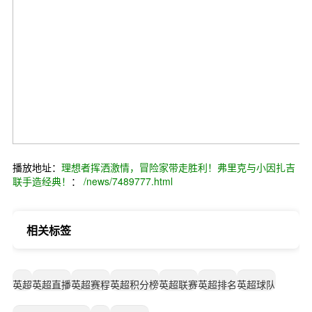
播放地址：
理想者挥洒激情，冒险家带走胜利！弗里克与小因扎吉
联手造经典！
：
/news/7489777.html
相关标签
英超
英超直播
英超赛程
英超积分榜
英超联赛
英超排名
英超球队