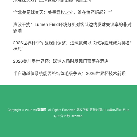
**“北美足球变天：美墨霸权之外，谁在悄然崛起？”**
声波干扰：Lumen Field环境分贝对客队边线发球失误率的非对称
影响
2026世界杯季军战规则调整：进球数何以取代净胜球成为排名“新
标尺”
2026美加墨世界杯：球迷入场时发现门票落在酒店
半自动越位系统能否终结体毛级争议：2026世界杯技术前瞻
Copyright © 2026
24直播网
. All Rights Reserved 版权所有 更新时间2025年05月08日06
时02分11秒
sitemap